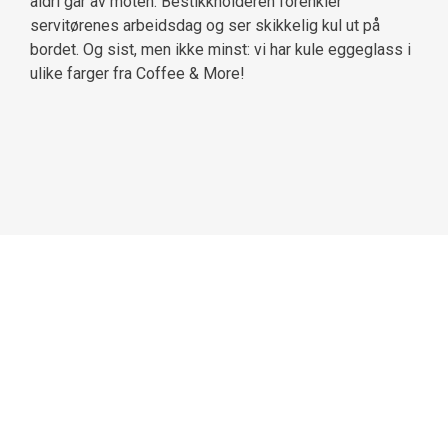
aldri går av moten. Bestikkholderen forenkler
servitørenes arbeidsdag og ser skikkelig kul ut på
bordet. Og sist, men ikke minst: vi har kule eggeglass i
ulike farger fra Coffee & More!
Du må også ha antrekk til de ansatte: Servitører,
kjøkkenpersonell og eventuelle andre som skal jobbe
for deg. Det er vanlig i denne bransjen å uniformere,
altså gå for samme stil og evt. samme antrekk til alle –
men skille mellom kjøkkenpersonale og de som
serverer og rydder bord. Vi har selvfølgelig et langt
større utvalg enn det vi kan vise deg her, så ta gjerne en
titt på kategorien vår
kjøkkenklær
. Ikke glem at vi