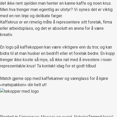
det ikke rent sjelden man henter en kanne kaffe og noen krus.
Men hva trenger man egentlig av utstyr? Vi synes det er viktig
med en ren linje og delikate farger.
Kaffekrus er en rimelig måte å representere sitt foretak, firma
eller arbeidsplass, og det er absolutt en arena for å være
kreativ.
En logo på kaffekoppen kan være viktigere enn du tror, og kan
bidra til at man husker en bedrift eller et foretak bedre. En kopp
trenger ikke koste så mye, så ikke nøl med å investere i noen
representable krus! Ta kontakt idag for et godt tilbud
Match gjerne opp med kaffekanner og vannglass for å kjøre
«møtepakken» din helt ut!
Posted in
Firmagaver
,
Messer og event
,
Nyheter
Tagged
brazil