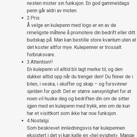
nesten mister sin funksjon. En god gammeldags
penn går aldri av moten.
2.Pris.
Å velge en kulepenn med logo er en av de
rimeligste måtene å promotere din bedrift eller ditt
budskap på. Man kan bestille store kvantum uten at
det koster altfor mye. Kulepenner er trossalt
forbruksvare.
3.Attention!!
En kulepenn vil alltid bli lagt merke til, og den
dukker alltid opp når du trenger den! Du finner de i
bilen, i veska, i skuffer og skap – og forsvinner
sjelden for godt. Det er større sansynlighet for at
noen vil huske deg og bedriften din om de sitter
igjen med en kulepenn med trykk, enn om de kun
har et visittkort som ikke har noe funksjon.
4.Nostalgi.
Som beskrevet innledningsvis har kulepennen
eksistert i det vi kan kalle en «hel evighet». Mange