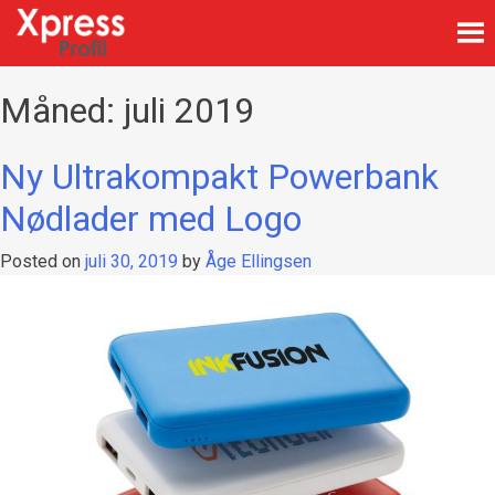
Skip
to
content
Firmagaver med logotrykk
Xpress Profil
Måned:
juli 2019
Ny Ultrakompakt Powerbank
Nødlader med Logo
Posted on
juli 30, 2019
by
Åge Ellingsen