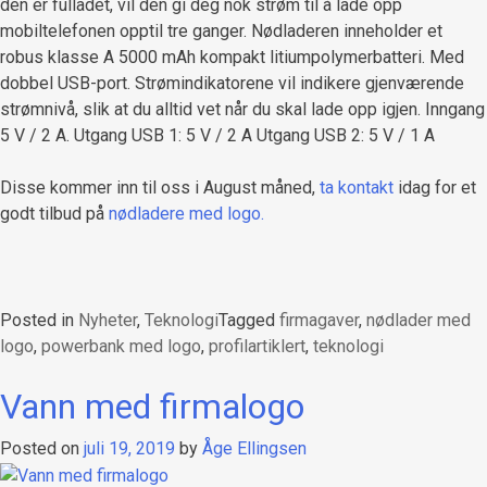
den er fulladet, vil den gi deg nok strøm til å lade opp
mobiltelefonen opptil tre ganger. Nødladeren inneholder et
robus klasse A 5000 mAh kompakt litiumpolymerbatteri. Med
dobbel USB-port. Strømindikatorene vil indikere gjenværende
strømnivå, slik at du alltid vet når du skal lade opp igjen. Inngang
5 V / 2 A. Utgang USB 1: 5 V / 2 A Utgang USB 2: 5 V / 1 A
Disse kommer inn til oss i August måned,
ta kontakt
idag for et
godt tilbud på
nødladere med logo.
Posted in
Nyheter
,
Teknologi
Tagged
firmagaver
,
nødlader med
logo
,
powerbank med logo
,
profilartiklert
,
teknologi
Vann med firmalogo
Posted on
juli 19, 2019
by
Åge Ellingsen