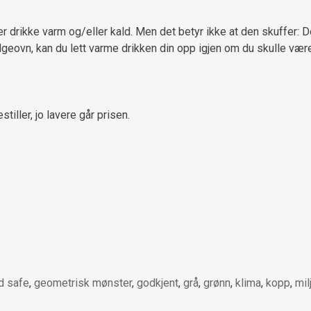
der drikke varm og/eller kald. Men det betyr ikke at den skuffer:
lgeovn, kan du lett varme drikken din opp igjen om du skulle væ
stiller, jo lavere går prisen.
d safe
,
geometrisk mønster
,
godkjent
,
grå
,
grønn
,
klima
,
kopp
,
mil