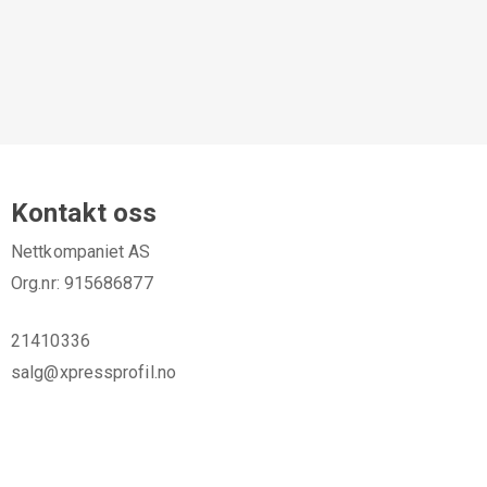
Kontakt oss
Nettkompaniet AS
Org.nr: 915686877
21410336
salg@xpressprofil.no