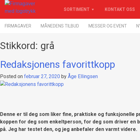
Skip
SORTIMENT
KONTAKT OSS
to
content
Firmagaver med logotrykk
Xpress Profil
FIRMAGAVER
MÅNEDENS TILBUD
MESSER OG EVENT
N
Stikkord:
grå
Redaksjonens favorittkopp
Posted on
februar 27, 2020
by
Åge Ellingsen
Denne er til deg som liker fine, praktiske og funksjonelle 
koppen for deg som enkeltperson, for deg som driver en bedr
på. Jeg har testet den, og jeg anbefaler den varmt videre.