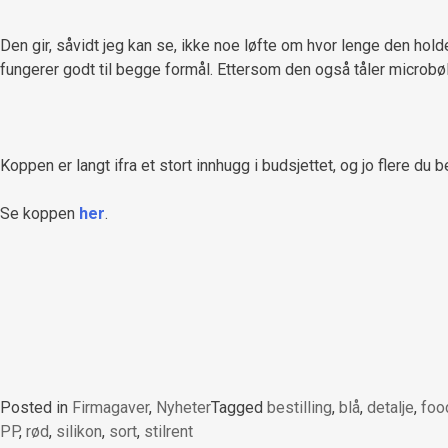
Den gir, såvidt jeg kan se, ikke noe løfte om hvor lenge den hol
fungerer godt til begge formål. Ettersom den også tåler microbø
Koppen er langt ifra et stort innhugg i budsjettet, og jo flere du be
Se koppen
her
.
Posted in
Firmagaver
,
Nyheter
Tagged
bestilling
,
blå
,
detalje
,
foo
PP
,
rød
,
silikon
,
sort
,
stilrent