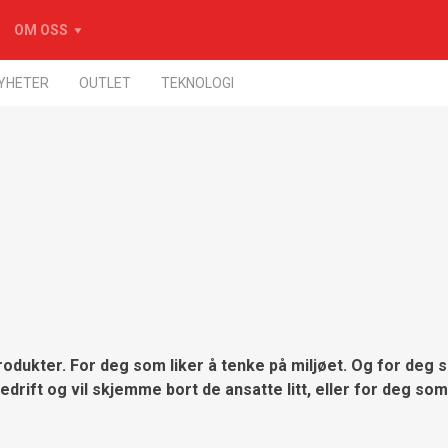
OM OSS
YHETER
OUTLET
TEKNOLOGI
produkter. For deg som liker å tenke på miljøet. Og for deg 
ift og vil skjemme bort de ansatte litt, eller for deg som v