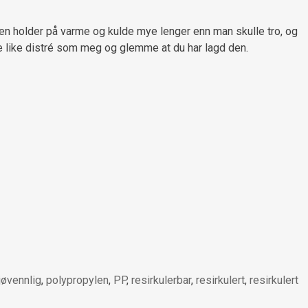
 Den holder på varme og kulde mye lenger enn man skulle tro, og
re like distré som meg og glemme at du har lagd den.
jøvennlig
,
polypropylen
,
PP
,
resirkulerbar
,
resirkulert
,
resirkulert