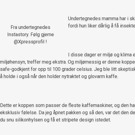
Undertegnedes mamma har i skrive
fordi hun liker dårlig å få inse
Fra undertegnedes
Instastory. Følg gjerne
@Xpressprofil !
I disse dager er miljø og klima
miljøhensyn, treffer meg ekstra. Og miljømessig er denne koppen
safe-godkjent for opp til 100 grader celsius. Jeg ble litt skeptis
å holde i også når den holder nytraktet og glovarm kaffe.
Dette er koppen som passer de fleste kaffemaskiner, og den har e
eksklusiv følelse. Da jeg åpnet pakken og så den, var det den det
du snu silikonhylsen og få et stripete design istedet.