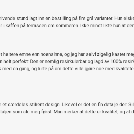
nde stund lagt inn en bestilling på fire grå varianter. Hun elsker
kter i kaffen på terrassen om sommeren. Ikke minst likte hun at d
 et heitere emne enn noensinne, og jeg har selvfølgelig kastet m
 helt perfekt: Den er nemlig resirkulerbar og lagd av 100% resir
k med en gang, og lurte på om dette ville gjøre noe med kvaliteten
t særdeles stilrent design. Likevel er det en fin detalje der: S
aljen som slo meg først. Man merker at dette er kvalitet, og at de