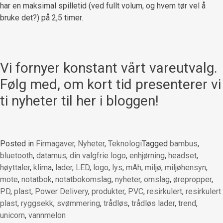
har en maksimal spilletid (ved fullt volum, og hvem tør vel å
bruke det?) på 2,5 timer.
Vi fornyer konstant vårt vareutvalg.
Følg med, om kort tid presenterer vi
ti nyheter til her i bloggen!
Posted in
Firmagaver
,
Nyheter
,
Teknologi
Tagged
bambus
,
bluetooth
,
datamus
,
din valgfrie logo
,
enhjørning
,
headset
,
høyttaler
,
klima
,
lader
,
LED
,
logo
,
lys
,
mAh
,
miljø
,
miljøhensyn
,
mote
,
notatbok
,
notatbokomslag
,
nyheter
,
omslag
,
ørepropper
,
PD
,
plast
,
Power Delivery
,
produkter
,
PVC
,
resirkulert
,
resirkulert
plast
,
ryggsekk
,
svømmering
,
trådløs
,
trådløs lader
,
trend
,
unicorn
,
vannmelon