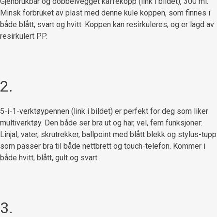
Gjenbrukbar og dobbelvegget kaffekopp (link i bildet), 300 ml.
Minsk forbruket av plast med denne kule koppen, som finnes i
både blått, svart og hvitt. Koppen kan resirkuleres, og er lagd av
resirkulert PP.
2.
5-i-1-verktøypennen (link i bildet) er perfekt for deg som liker
multiverktøy. Den både ser bra ut og har, vel, fem funksjoner:
Linjal, vater, skrutrekker, ballpoint med blått blekk og stylus-tupp
som passer bra til både nettbrett og touch-telefon. Kommer i
både hvitt, blått, gult og svart.
3.