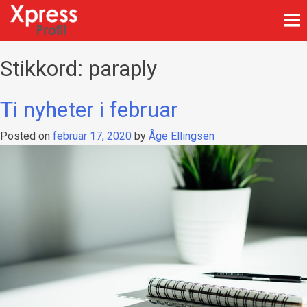
Skip
to
content
Firmagaver med logotrykk
Xpress Profil
Stikkord:
paraply
Ti nyheter i februar
Posted on
februar 17, 2020
by
Åge Ellingsen