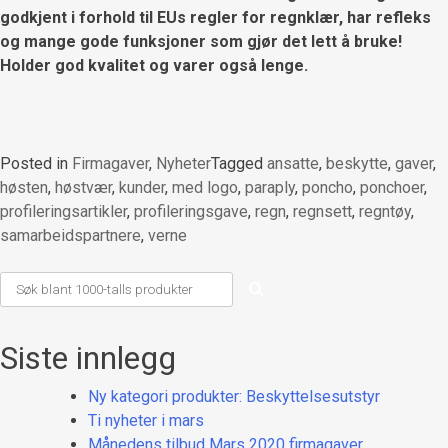
godkjent i forhold til EUs regler for regnklær, har refleks
og mange gode funksjoner som gjør det lett å bruke!
Holder god kvalitet og varer også lenge.
Posted in
Firmagaver
,
Nyheter
Tagged
ansatte
,
beskytte
,
gaver
,
høsten
,
høstvær
,
kunder
,
med logo
,
paraply
,
poncho
,
ponchoer
,
profileringsartikler
,
profileringsgave
,
regn
,
regnsett
,
regntøy
,
samarbeidspartnere
,
verne
Siste innlegg
Ny kategori produkter: Beskyttelsesutstyr
Ti nyheter i mars
Månedens tilbud Mars 2020 firmagaver