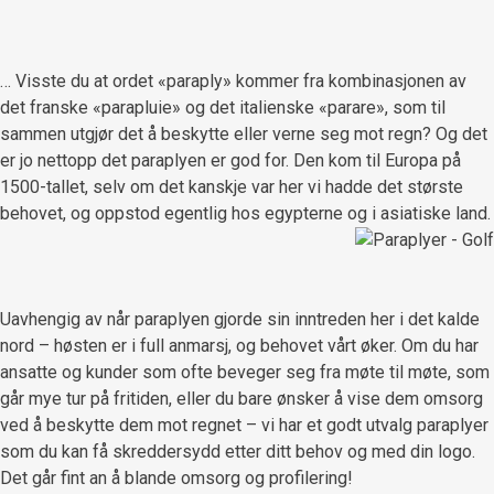
… Visste du at ordet «paraply» kommer fra kombinasjonen av
det franske «parapluie» og det italienske «parare», som til
sammen utgjør det å beskytte eller verne seg mot regn? Og det
er jo nettopp det paraplyen er god for. Den kom til Europa på
1500-tallet, selv om det kanskje var her vi hadde det største
behovet, og oppstod egentlig hos egypterne og i asiatiske land.
Uavhengig av når paraplyen gjorde sin inntreden her i det kalde
nord – høsten er i full anmarsj, og behovet vårt øker. Om du har
ansatte og kunder som ofte beveger seg fra møte til møte, som
går mye tur på fritiden, eller du bare ønsker å vise dem omsorg
ved å beskytte dem mot regnet – vi har et godt utvalg paraplyer
som du kan få skreddersydd etter ditt behov og med din logo.
Det går fint an å blande omsorg og profilering!