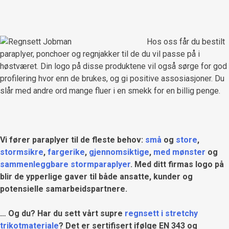
Hos oss får du bestilt
paraplyer, ponchoer og regnjakker til de du vil passe på i
høstværet. Din logo på disse produktene vil også sørge for god
profilering hvor enn de brukes, og gi positive assosiasjoner. Du
slår med andre ord mange fluer i en smekk for en billig penge.
Vi fører paraplyer til de fleste behov:
små
og
store
,
stormsikre
,
fargerike
,
gjennomsiktige
,
med mønster
og
sammenleggbare stormparaplyer
. Med ditt firmas logo på
blir de ypperlige gaver til både ansatte, kunder og
potensielle samarbeidspartnere.
… Og du? Har du sett vårt supre
regnsett i stretchy
trikotmateriale
? Det er sertifisert ifølge EN 343 og