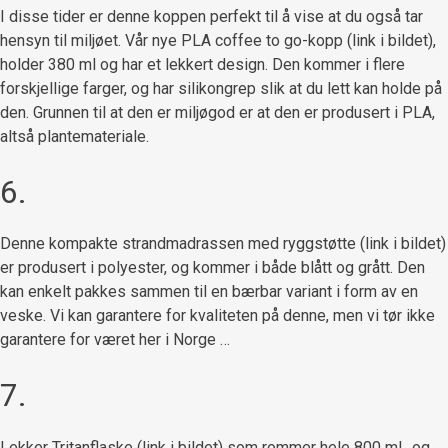
I disse tider er denne koppen perfekt til å vise at du også tar
hensyn til miljøet. Vår nye PLA coffee to go-kopp (link i bildet),
holder 380 ml og har et lekkert design. Den kommer i flere
forskjellige farger, og har silikongrep slik at du lett kan holde på
den. Grunnen til at den er miljøgod er at den er produsert i PLA,
altså plantemateriale.
6.
Denne kompakte strandmadrassen med ryggstøtte (link i bildet)
er produsert i polyester, og kommer i både blått og grått. Den
kan enkelt pakkes sammen til en bærbar variant i form av en
veske. Vi kan garantere for kvaliteten på denne, men vi tør ikke
garantere for været her i Norge …
7.
Lekker Tritanflaske (link i bildet) som rommer hele 800 ml., og