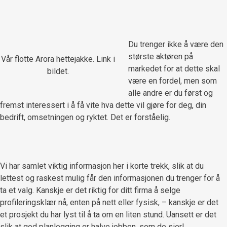
Du trenger ikke å være den
største aktøren på
Vår flotte Arora hettejakke. Link i
markedet for at dette skal
bildet.
være en fordel, men som
alle andre er du først og
fremst interessert i å få vite hva dette vil gjøre for deg, din
bedrift, omsetningen og ryktet. Det er forståelig.
Vi har samlet viktig informasjon her i korte trekk, slik at du
lettest og raskest mulig får den informasjonen du trenger for å
ta et valg. Kanskje er det riktig for ditt firma å selge
profileringsklær nå, enten på nett eller fysisk, – kanskje er det
et prosjekt du har lyst til å ta om en liten stund. Uansett er det
slik at god planlegging er halve jobben, som de sier!