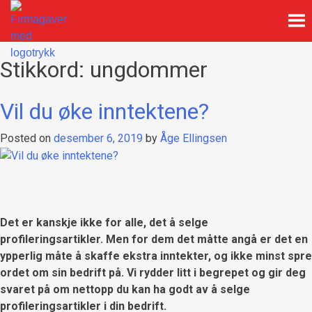
Skip
to
content
Firmagaver med logotrykk
Xpress Profil
Stikkord:
ungdommer
Vil du øke inntektene?
Posted on
desember 6, 2019
by
Åge Ellingsen
Det er kanskje ikke for alle, det å selge
profileringsartikler. Men for dem det måtte angå er det en
ypperlig måte å skaffe ekstra inntekter, og ikke minst spre
ordet om sin bedrift på. Vi rydder litt i begrepet og gir deg
svaret på om nettopp du kan ha godt av å selge
profileringsartikler i din bedrift.