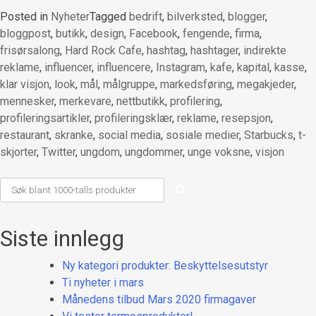
Posted in
Nyheter
Tagged
bedrift
,
bilverksted
,
blogger
,
bloggpost
,
butikk
,
design
,
Facebook
,
fengende
,
firma
,
frisørsalong
,
Hard Rock Cafe
,
hashtag
,
hashtager
,
indirekte
reklame
,
influencer
,
influencere
,
Instagram
,
kafe
,
kapital
,
kasse
,
klar visjon
,
look
,
mål
,
målgruppe
,
markedsføring
,
megakjeder
,
mennesker
,
merkevare
,
nettbutikk
,
profilering
,
profileringsartikler
,
profileringsklær
,
reklame
,
resepsjon
,
restaurant
,
skranke
,
social media
,
sosiale medier
,
Starbucks
,
t-
skjorter
,
Twitter
,
ungdom
,
ungdommer
,
unge voksne
,
visjon
Siste innlegg
Ny kategori produkter: Beskyttelsesutstyr
Ti nyheter i mars
Månedens tilbud Mars 2020 firmagaver