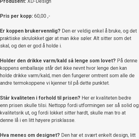
Produsent:
XD-Design
Pris per kopp:
60,00 ,-
Er koppen brukervennlig?
Den er veldig enkel å bruke, og det
praktiske skrulokket gjør at man ikke søler. Alt sitter som det
skal, og den er god å holde i.
Holder den drikke varm/kald så lenge som lovet?
På denne
koppens emballasje står det ikke nevnt hvor lenge den kan
holde drikke varm/kald, men den fungerer omtrent som alle de
andre termokoppene vi kjenner til på dette punktet.
Står kvaliteten i forhold til prisen?
Her er kvaliteten bedre
enn prisen skulle tilsi. Nettopp fordi utformingen ser så solid og
kvalitetsrik ut, og fordi lokket sitter hardt, skulle man tro at
denne lå i en litt høyere prisklasse.
Hva menes om designet?
Den har et svært enkelt design, litt