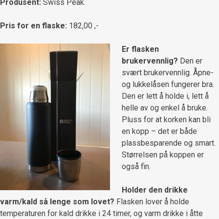
Produsent:
Swiss Peak.
Pris for en flaske:
182,00 ,-
Er flasken
brukervennlig?
Den er
svært brukervennlig. Åpne-
og lukkelåsen fungerer bra.
Den er lett å holde i, lett å
helle av og enkel å bruke.
Pluss for at korken kan bli
en kopp – det er både
plassbesparende og smart.
Størrelsen på koppen er
også fin.
Holder den drikke
varm/kald så lenge som lovet?
Flasken lover å holde
temperaturen for kald drikke i 24 timer, og varm drikke i åtte