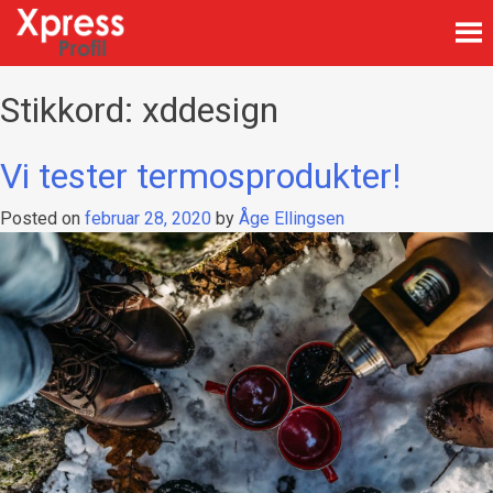
Skip
to
content
Firmagaver med logotrykk
Xpress Profil
Stikkord:
xddesign
Vi tester termosprodukter!
Posted on
februar 28, 2020
by
Åge Ellingsen