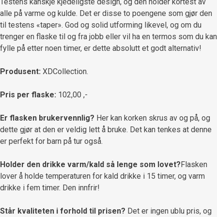
Testens kanskje kjedeligste design, og den holder kortest av
alle på varme og kulde. Det er disse to poengene som gjør den
til testens «taper». God og solid utforming likevel, og om du
trenger en flaske til og fra jobb eller vil ha en termos som du kan
fylle på etter noen timer, er dette absolutt et godt alternativ!
Produsent:
XDCollection.
Pris per flaske:
102,00 ,-
Er flasken brukervennlig?
Her kan korken skrus av og på, og
dette gjør at den er veldig lett å bruke. Det kan tenkes at denne
er perfekt for barn på tur også.
Holder den drikke varm/kald så lenge som lovet?
Flasken
lover å holde temperaturen for kald drikke i 15 timer, og varm
drikke i fem timer. Den innfrir!
Står kvaliteten i forhold til prisen?
Det er ingen ublu pris, og