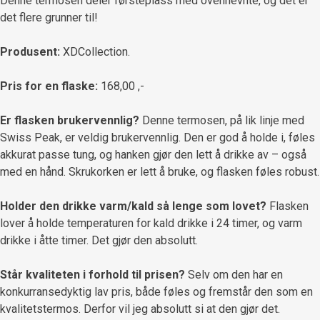
Denne termosen deler førsteplass med ovennevnte, og det er
det flere grunner til!
Produsent:
XDCollection.
Pris for en flaske:
168,00 ,-
Er flasken brukervennlig?
Denne termosen, på lik linje med
Swiss Peak, er veldig brukervennlig. Den er god å holde i, føles
akkurat passe tung, og hanken gjør den lett å drikke av – også
med en hånd. Skrukorken er lett å bruke, og flasken føles robust.
Holder den drikke varm/kald så lenge som lovet?
Flasken
lover å holde temperaturen for kald drikke i 24 timer, og varm
drikke i åtte timer. Det gjør den absolutt.
Står kvaliteten i forhold til prisen?
Selv om den har en
konkurransedyktig lav pris, både føles og fremstår den som en
kvalitetstermos. Derfor vil jeg absolutt si at den gjør det.