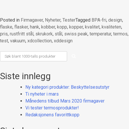
Posted in
Firmagaver
,
Nyheter
,
Tester
Tagged
BPA-fri
,
design
,
flaske
,
flasker
,
hank
,
kobber
,
kopp
,
kopper
,
kvalitet
,
kvaliteten
,
pris
,
rustfritt stål
,
skrukork
,
stål
,
swiss peak
,
temperatur
,
termos
,
test
,
vakuum
,
xdcollection
,
xddesign
Siste innlegg
Ny kategori produkter: Beskyttelsesutstyr
Ti nyheter i mars
Månedens tilbud Mars 2020 firmagaver
Vi tester termosprodukter!
Redaksjonens favorittkopp