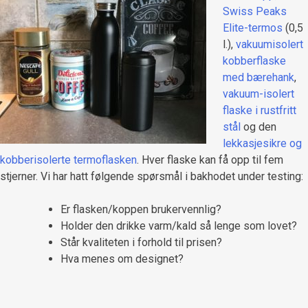
Swiss Peaks
Elite-termos
(0,5
l.),
vakuumisolert
kobberflaske
med bærehank
,
vakuum-isolert
flaske i rustfritt
stål
og den
lekkasjesikre og
kobberisolerte termoflasken
. Hver flaske kan få opp til fem
stjerner. Vi har hatt følgende spørsmål i bakhodet under testing:
Er flasken/koppen brukervennlig?
Holder den drikke varm/kald så lenge som lovet?
Står kvaliteten i forhold til prisen?
Hva menes om designet?