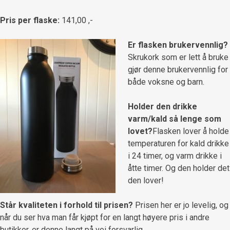
Pris per flaske:
141,00 ,-
Er flasken brukervennlig?
Skrukork som er lett å bruke
gjør denne brukervennlig for
både voksne og barn.
Holder den drikke
varm/kald så lenge som
lovet?
Flasken lover å holde
temperaturen for kald drikke
i 24 timer, og varm drikke i
åtte timer. Og den holder det
den lover!
Står kvaliteten i forhold til prisen?
Prisen her er jo levelig, og
når du ser hva man får kjøpt for en langt høyere pris i andre
butikker, er denne langt på vei forsvarlig.