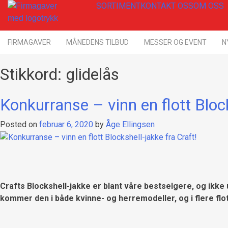
Skip
SORTIMENT
KONTAKT OSS
OM OSS
to
content
Firmagaver med logotrykk
Xpress Profil
FIRMAGAVER
MÅNEDENS TILBUD
MESSER OG EVENT
N
Stikkord:
glidelås
Konkurranse – vinn en flott Block
Posted on
februar 6, 2020
by
Åge Ellingsen
Crafts Blockshell-jakke er blant våre bestselgere, og ikke
kommer den i både kvinne- og herremodeller, og i flere flott