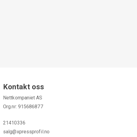
Kontakt oss
Nettkompaniet AS
Org.nr: 915686877
21410336
salg@xpressprofil.no