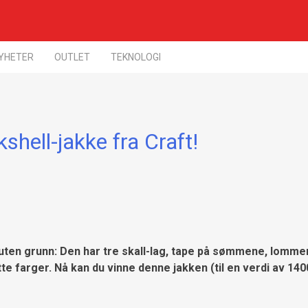
YHETER
OUTLET
TEKNOLOGI
shell-jakke fra Craft!
 uten grunn: Den har tre skall-lag, tape på sømmene, lomme
e farger. Nå kan du vinne denne jakken (til en verdi av 1400