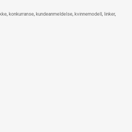
akke
,
konkurranse
,
kundeanmeldelse
,
kvinnemodell
,
linker
,