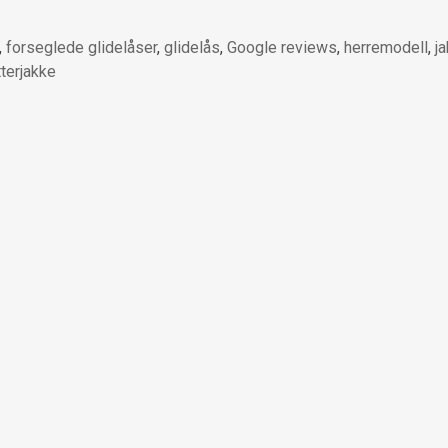
,
forseglede glidelåser
,
glidelås
,
Google reviews
,
herremodell
,
j
tterjakke