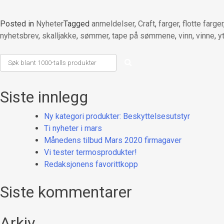
Posted in
Nyheter
Tagged
anmeldelser
,
Craft
,
farger
,
flotte farger
nyhetsbrev
,
skalljakke
,
sømmer
,
tape på sømmene
,
vinn
,
vinne
,
y
Siste innlegg
Ny kategori produkter: Beskyttelsesutstyr
Ti nyheter i mars
Månedens tilbud Mars 2020 firmagaver
Vi tester termosprodukter!
Redaksjonens favorittkopp
Siste kommentarer
Arkiv