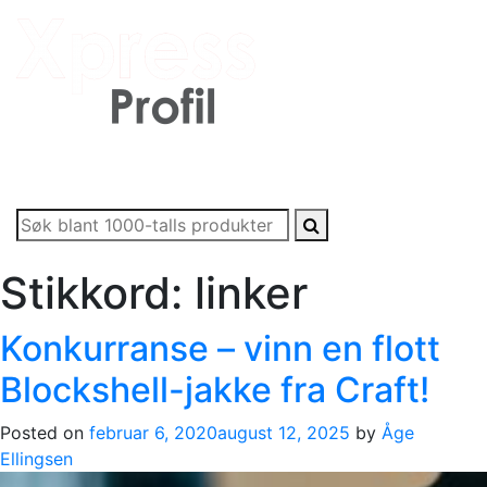
Skip
to
content
Firmagaver med logotrykk
Xpress Profil
Stikkord:
linker
Konkurranse – vinn en flott
Blockshell-jakke fra Craft!
Posted on
februar 6, 2020
august 12, 2025
by
Åge
Ellingsen