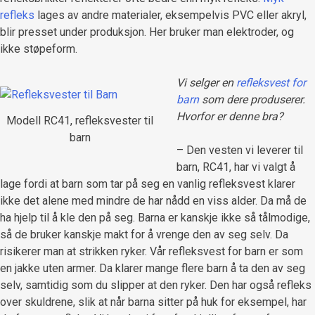
refleks
lages av andre materialer, eksempelvis PVC eller akryl,
blir presset under produksjon. Her bruker man elektroder, og
ikke støpeform.
Vi selger en
refleksvest for
barn
som dere produserer.
Hvorfor er denne bra?
Modell RC41, refleksvester til
barn
– Den vesten vi leverer til
barn, RC41, har vi valgt å
lage fordi at barn som tar på seg en vanlig refleksvest klarer
ikke det alene med mindre de har nådd en viss alder. Da må de
ha hjelp til å kle den på seg. Barna er kanskje ikke så tålmodige,
så de bruker kanskje makt for å vrenge den av seg selv. Da
risikerer man at strikken ryker. Vår refleksvest for barn er som
en jakke uten armer. Da klarer mange flere barn å ta den av seg
selv, samtidig som du slipper at den ryker. Den har også refleks
over skuldrene, slik at når barna sitter på huk for eksempel, har