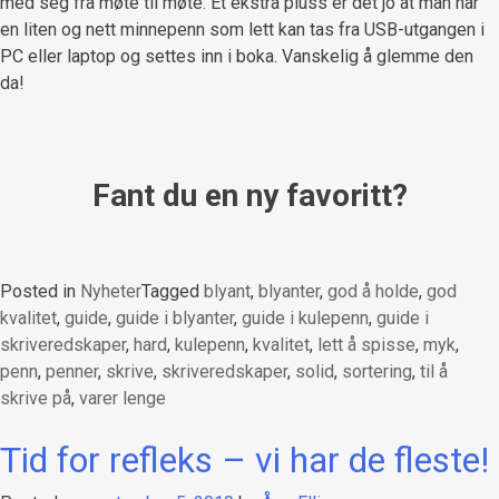
med seg fra møte til møte. Et ekstra pluss er det jo at man har
en liten og nett minnepenn som lett kan tas fra USB-utgangen i
PC eller laptop og settes inn i boka. Vanskelig å glemme den
da!
Fant du en ny favoritt?
Posted in
Nyheter
Tagged
blyant
,
blyanter
,
god å holde
,
god
kvalitet
,
guide
,
guide i blyanter
,
guide i kulepenn
,
guide i
skriveredskaper
,
hard
,
kulepenn
,
kvalitet
,
lett å spisse
,
myk
,
penn
,
penner
,
skrive
,
skriveredskaper
,
solid
,
sortering
,
til å
skrive på
,
varer lenge
Tid for refleks – vi har de fleste!