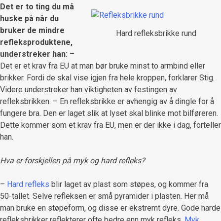
Det er to ting du må
huske på når du
bruker de mindre
Hard refleksbrikke rund
refleksproduktene,
understreker han:
–
Det er et krav fra EU at man bør bruke minst to armbind eller
brikker. Fordi de skal vise igjen fra hele kroppen, forklarer Stig.
Videre understreker han viktigheten av festingen av
refleksbrikken: – En refleksbrikke er avhengig av å dingle for å
fungere bra. Den er laget slik at lyset skal blinke mot bilføreren.
Dette kommer som et krav fra EU, men er der ikke i dag, forteller
han.
Hva er forskjellen på myk og hard refleks?
–
Hard refleks
blir laget av plast som støpes, og kommer fra
50-tallet. Selve refleksen er små pyramider i plasten. Her må
man bruke en støpeform, og disse er ekstremt dyre. Gode harde
refleksbrikker reflekterer ofte bedre enn myk refleks.
Myk