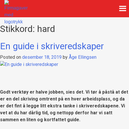
Skip
to
content
Firmagaver med logotrykk
Xpress Profil
Stikkord:
hard
En guide i skriveredskaper
Posted on
desember 18, 2019
by
Åge Ellingsen
Godt verktøy er halve jobben, sies det. Vi tør å påstå at det
er en del skriving omtrent på en hver arbeidsplass, og da
er det fint å legge litt ekstra tanke i skriveredskapene. Vi
vet at du har dårlig tid, og nettopp derfor har vi satt
sammen en liten og kortfattet guide.