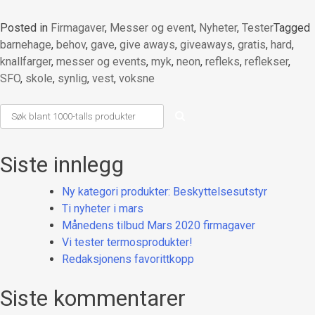
Posted in
Firmagaver
,
Messer og event
,
Nyheter
,
Tester
Tagged
barnehage
,
behov
,
gave
,
give aways
,
giveaways
,
gratis
,
hard
,
knallfarger
,
messer og events
,
myk
,
neon
,
refleks
,
reflekser
,
SFO
,
skole
,
synlig
,
vest
,
voksne
Siste innlegg
Ny kategori produkter: Beskyttelsesutstyr
Ti nyheter i mars
Månedens tilbud Mars 2020 firmagaver
Vi tester termosprodukter!
Redaksjonens favorittkopp
Siste kommentarer