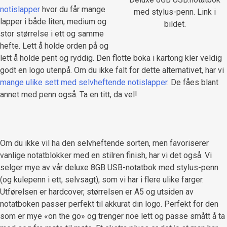
notislapper
hvor du får mange
med stylus-penn. Link i
lapper i både liten, medium og
bildet.
stor størrelse i ett og samme
hefte. Lett å holde orden på og
lett å holde pent og ryddig. Den flotte boka i kartong kler veldig
godt en logo utenpå. Om du ikke falt for dette alternativet, har vi
mange ulike sett med selvheftende notislapper
. De fåes blant
annet med penn også. Ta en titt, da vel!
Om du ikke vil ha den selvheftende sorten, men favoriserer
vanlige notatblokker med en stilren finish, har vi det også. Vi
selger mye av vår deluxe 8GB USB-notatbok med stylus-penn
(og kulepenn i ett, selvsagt), som vi har i flere ulike farger.
Utførelsen er hardcover, størrelsen er A5 og utsiden av
notatboken passer perfekt til akkurat din logo. Perfekt for den
som er mye «on the go» og trenger noe lett og passe smått å ta