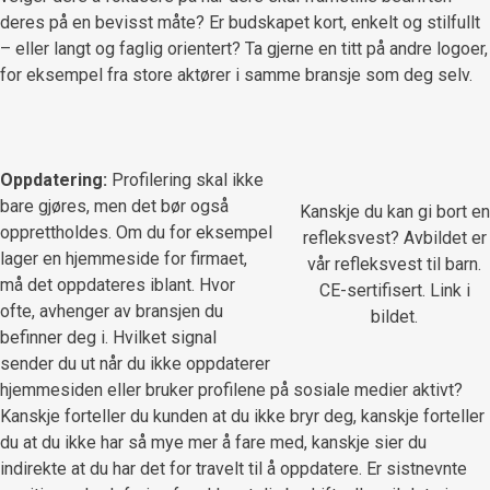
deres på en bevisst måte? Er budskapet kort, enkelt og stilfullt
– eller langt og faglig orientert? Ta gjerne en titt på andre logoer,
for eksempel fra store aktører i samme bransje som deg selv.
Oppdatering:
Profilering skal ikke
bare gjøres, men det bør også
Kanskje du kan gi bort en
opprettholdes. Om du for eksempel
refleksvest? Avbildet er
lager en hjemmeside for firmaet,
vår refleksvest til barn.
må det oppdateres iblant. Hvor
CE-sertifisert. Link i
ofte, avhenger av bransjen du
bildet.
befinner deg i. Hvilket signal
sender du ut når du ikke oppdaterer
hjemmesiden eller bruker profilene på sosiale medier aktivt?
Kanskje forteller du kunden at du ikke bryr deg, kanskje forteller
du at du ikke har så mye mer å fare med, kanskje sier du
indirekte at du har det for travelt til å oppdatere. Er sistnevnte