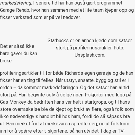
markedsføring
. I senere tid har han også gjort programmet
Garage Rehab, hvor han sammen med et lite team kjøper opp og
fikser verksted som er på vei nedover.
Starbucks er en annen kjede som satser
Det er altså ikke
stort på profileringsartikler. Foto:
bare gaver du kan
Unsplash.com.
bruke
profileringsartikler til, for både Richards egen garasje og de han
fikser har en ting til felles: Når utstyr, ansatte, bygg og stil er i
orden – da kommer markedsføringen. Og det satser han alltid
stort på. Han begynte selv å selge noen t-skjorter med logo på
Gas Monkey da bedriften hans var helt i startgropa, og til hans
store overraskelse ble de kjøpt og brukt av flere, også folk som
ikke nødvendigvis handlet bil hos ham, fordi de så såpass bra
ut. Han merket fort at merkevaren spredte seg, og at folk kom
inn for å spørre etter t-skjortene, så han utvidet. I dag er TV-