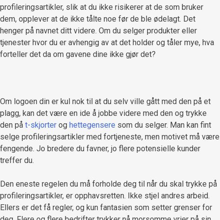
profileringsartikler, slik at du ikke risikerer at de som bruker
dem, opplever at de ikke tålte noe før de ble ødelagt. Det
henger på navnet ditt videre. Om du selger produkter eller
tjenester hvor du er avhengig av at det holder og tåler mye, hva
forteller det da om gavene dine ikke gjør det?
Om logoen din er kul nok til at du selv ville gått med den på et
plagg, kan det være en ide å jobbe videre med den og trykke
den på
t-skjorter
og
hettegensere
som du selger. Man kan fint
selge profileringsartikler med fortjeneste, men motivet må være
fengende. Jo bredere du favner, jo flere potensielle kunder
treffer du.
Den eneste regelen du må forholde deg til når du skal trykke på
profileringsartikler, er opphavsretten. Ikke stjel andres arbeid.
Ellers er det få regler, og kun fantasien som setter grenser for
deg. Flere og flere bedrifter trykker nå morsomme vrier på sin