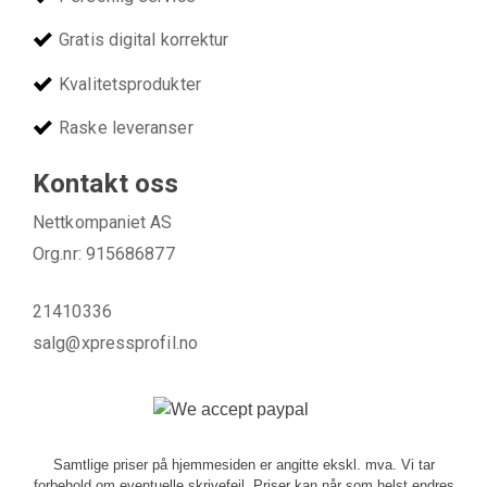
Gratis digital korrektur
Kvalitetsprodukter
Raske leveranser
Kontakt oss
Nettkompaniet AS
Org.nr: 915686877
21410336
salg@xpressprofil.no
Samtlige priser på hjemmesiden er angitte ekskl. mva. Vi tar
forbehold om eventuelle skrivefeil. Priser kan når som helst endres