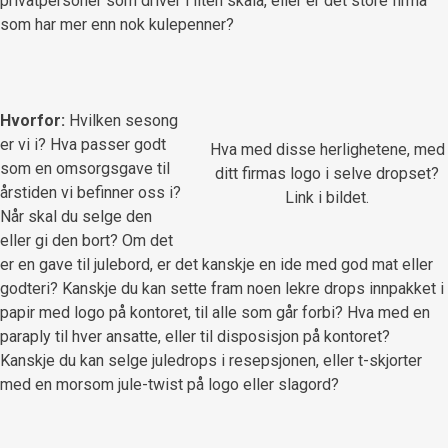
privatpersoner som driver i liten skala, eller er det store firma
som har mer enn nok kulepenner?
Hvorfor:
Hvilken sesong
er vi i? Hva passer godt
Hva med disse herlighetene, med
som en omsorgsgave til
ditt firmas logo i selve dropset?
årstiden vi befinner oss i?
Link i bildet.
Når skal du selge den
eller gi den bort? Om det
er en gave til julebord, er det kanskje en ide med god mat eller
godteri? Kanskje du kan sette fram noen lekre drops innpakket i
papir med logo på kontoret, til alle som går forbi? Hva med en
paraply til hver ansatte, eller til disposisjon på kontoret?
Kanskje du kan selge juledrops i resepsjonen, eller t-skjorter
med en morsom jule-twist på logo eller slagord?