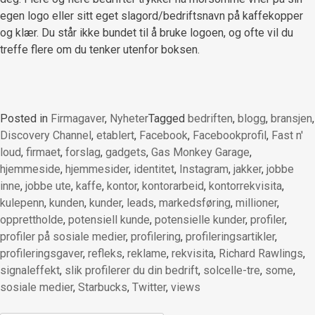
egen logo eller sitt eget slagord/bedriftsnavn på kaffekopper
og klær. Du står ikke bundet til å bruke logoen, og ofte vil du
treffe flere om du tenker utenfor boksen.
Posted in
Firmagaver
,
Nyheter
Tagged
bedriften
,
blogg
,
bransjen
,
Discovery Channel
,
etablert
,
Facebook
,
Facebookprofil
,
Fast n'
loud
,
firmaet
,
forslag
,
gadgets
,
Gas Monkey Garage
,
hjemmeside
,
hjemmesider
,
identitet
,
Instagram
,
jakker
,
jobbe
inne
,
jobbe ute
,
kaffe
,
kontor
,
kontorarbeid
,
kontorrekvisita
,
kulepenn
,
kunden
,
kunder
,
leads
,
markedsføring
,
millioner
,
opprettholde
,
potensiell kunde
,
potensielle kunder
,
profiler
,
profiler på sosiale medier
,
profilering
,
profileringsartikler
,
profileringsgaver
,
refleks
,
reklame
,
rekvisita
,
Richard Rawlings
,
signaleffekt
,
slik profilerer du din bedrift
,
solcelle-tre
,
some
,
sosiale medier
,
Starbucks
,
Twitter
,
views