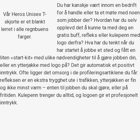
Du har kanskje vært innom en bedrift
for å handle eller ta et møte med noen
Vår Heros Unisex T-
som jobber der? Hvordan har du selv
skjorte er et blankt
opplevd det å kunne ta med deg en
lerret i alle regnbuens
gratis buff, refleks eller kulepenn med
farger.
logo derfra? Hva har du tenkt når du
har startet å jobbe et sted og fått en
liten «start-kit» med ulike nødvendigheter til å gjøre jobben din,
eller en ytterjakke med logo på? Det gir automatisk et positivt
inntrykk. Ofte ligger det omsorg i de profileringsartiklene du får:
refleksen er en ekstra trygghet ute i trafikken, ytterjakken er fin
og ikke minst varm – enten til jobben du skal gjøre, eller på
fritiden. Kulepenn trenger du alltid, og logoen gir et profesjonelt
inntrykk.