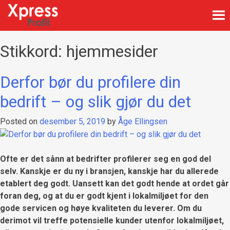
Skip
to
content
Firmagaver med logotrykk
Xpress Profil
Stikkord:
hjemmesider
Derfor bør du profilere din
bedrift – og slik gjør du det
Posted on
desember 5, 2019
by
Åge Ellingsen
Ofte er det sånn at bedrifter profilerer seg en god del
selv. Kanskje er du ny i bransjen, kanskje har du allerede
etablert deg godt. Uansett kan det godt hende at ordet går
foran deg, og at du er godt kjent i lokalmiljøet for den
gode servicen og høye kvaliteten du leverer. Om du
derimot vil treffe potensielle kunder utenfor lokalmiljøet,