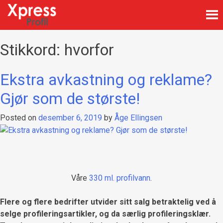
Skip
to
content
Firmagaver med logotrykk
Xpress Profil
Stikkord:
hvorfor
Ekstra avkastning og reklame?
Gjør som de største!
Posted on
desember 6, 2019
by
Åge Ellingsen
Våre
330 ml. profilvann
.
Flere og flere bedrifter utvider sitt salg betraktelig ved å
selge profileringsartikler, og da særlig profileringsklær.