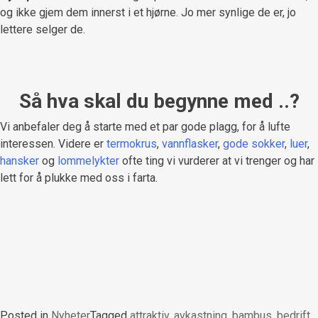
og ikke gjem dem innerst i et hjørne. Jo mer synlige de er, jo
lettere selger de.
Så hva skal du begynne med ..?
Vi anbefaler deg å starte med et par gode plagg, for å lufte
interessen. Videre er
termokrus
,
vannflasker
,
gode sokker
,
luer
,
hansker
og
lommelykter
ofte ting vi vurderer at vi trenger og har
lett for å plukke med oss i farta.
Posted in
Nyheter
Tagged
attraktiv
,
avkastning
,
bambus
,
bedrift
,