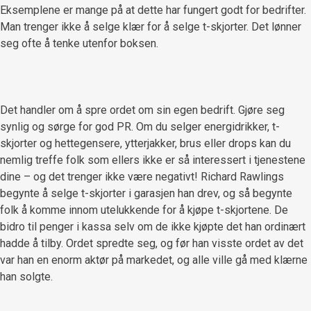
Eksemplene er mange på at dette har fungert godt for bedrifter.
Man trenger ikke å selge klær for å selge t-skjorter. Det lønner
seg ofte å tenke utenfor boksen.
Det handler om å spre ordet om sin egen bedrift. Gjøre seg
synlig og sørge for god PR. Om du selger energidrikker, t-
skjorter og hettegensere, ytterjakker, brus eller drops kan du
nemlig treffe folk som ellers ikke er så interessert i tjenestene
dine – og det trenger ikke være negativt! Richard Rawlings
begynte å selge t-skjorter i garasjen han drev, og så begynte
folk å komme innom utelukkende for å kjøpe t-skjortene. De
bidro til penger i kassa selv om de ikke kjøpte det han ordinært
hadde å tilby. Ordet spredte seg, og før han visste ordet av det
var han en enorm aktør på markedet, og alle ville gå med klærne
han solgte.