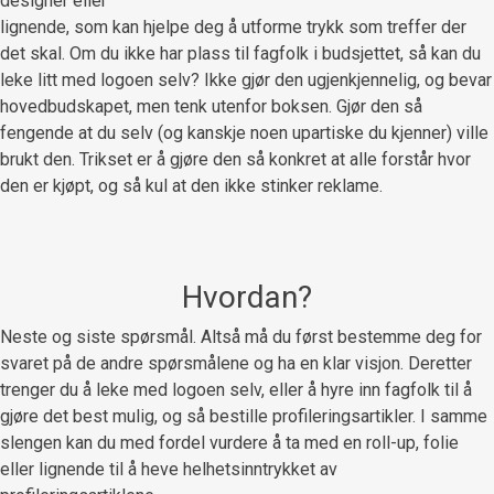
designer eller
lignende, som kan hjelpe deg å utforme trykk som treffer der
det skal. Om du ikke har plass til fagfolk i budsjettet, så kan du
leke litt med logoen selv? Ikke gjør den ugjenkjennelig, og bevar
hovedbudskapet, men tenk utenfor boksen. Gjør den så
fengende at du selv (og kanskje noen upartiske du kjenner) ville
brukt den. Trikset er å gjøre den så konkret at alle forstår hvor
den er kjøpt, og så kul at den ikke stinker reklame.
Hvordan?
Neste og siste spørsmål. Altså må du først bestemme deg for
svaret på de andre spørsmålene og ha en klar visjon. Deretter
trenger du å leke med logoen selv, eller å hyre inn fagfolk til å
gjøre det best mulig, og så bestille profileringsartikler. I samme
slengen kan du med fordel vurdere å ta med en roll-up, folie
eller lignende til å heve helhetsinntrykket av