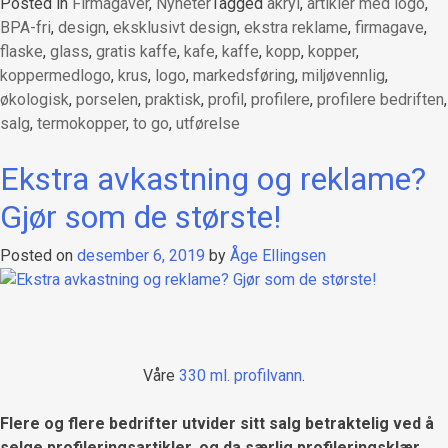
Posted in
Firmagaver
,
Nyheter
Tagged
akryl
,
artikler med logo
,
BPA-fri
,
design
,
eksklusivt design
,
ekstra reklame
,
firmagave
,
flaske
,
glass
,
gratis kaffe
,
kafe
,
kaffe
,
kopp
,
kopper
,
koppermedlogo
,
krus
,
logo
,
markedsføring
,
miljøvennlig
,
økologisk
,
porselen
,
praktisk
,
profil
,
profilere
,
profilere bedriften
,
salg
,
termokopper
,
to go
,
utførelse
Ekstra avkastning og reklame?
Gjør som de største!
Posted on
desember 6, 2019
by
Åge Ellingsen
Våre
330 ml. profilvann
.
Flere og flere bedrifter utvider sitt salg betraktelig ved å
selge profileringsartikler, og da særlig profileringsklær.