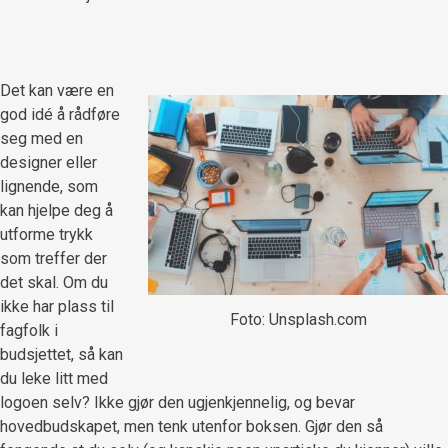
Det kan være en
god idé å rådføre
seg med en
designer eller
lignende, som
kan hjelpe deg å
utforme trykk
som treffer der
det skal. Om du
ikke har plass til
Foto: Unsplash.com
fagfolk i
budsjettet, så kan
du leke litt med
logoen selv? Ikke gjør den ugjenkjennelig, og bevar
hovedbudskapet, men tenk utenfor boksen. Gjør den så