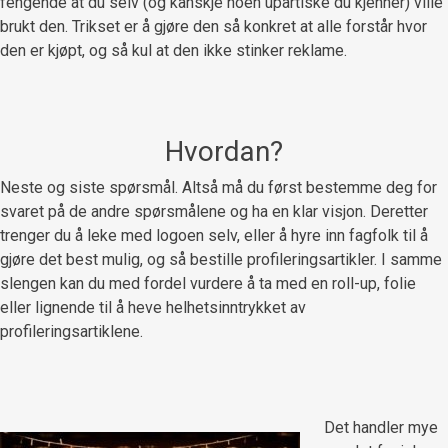
fengende at du selv (og kanskje noen upartiske du kjenner) ville
brukt den. Trikset er å gjøre den så konkret at alle forstår hvor
den er kjøpt, og så kul at den ikke stinker reklame.
Hvordan?
Neste og siste spørsmål. Altså må du først bestemme deg for
svaret på de andre spørsmålene og ha en klar visjon. Deretter
trenger du å leke med logoen selv, eller å hyre inn fagfolk til å
gjøre det best mulig, og så bestille profileringsartikler. I samme
slengen kan du med fordel vurdere å ta med en roll-up, folie
eller lignende til å heve helhetsinntrykket av
profileringsartiklene.
Det handler mye