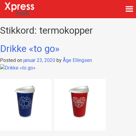
Skip
to
content
Firmagaver med logotrykk
Xpress Profil
Stikkord:
termokopper
Drikke «to go»
Posted on
januar 23, 2020
by
Åge Ellingsen