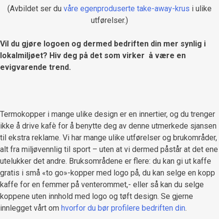
(Avbildet ser du
våre egenproduserte take-away-krus
i ulike
utførelser.)
Vil du gjøre logoen og dermed bedriften din mer synlig i
lokalmiljøet? Hiv deg på det som virker å være en
evigvarende trend.
Termokopper i mange ulike design er en innertier, og du trenger
ikke å drive kafè for å benytte deg av denne utmerkede sjansen
til ekstra reklame. Vi har mange ulike utførelser og brukområder,
alt fra miljøvennlig til sport – uten at vi dermed påstår at det ene
utelukker det andre. Bruksområdene er flere: du kan gi ut kaffe
gratis i små «to go»-kopper med logo på, du kan selge en kopp
kaffe for en femmer på venterommet,- eller så kan du selge
koppene uten innhold med logo og tøft design. Se gjerne
innlegget vårt om
hvorfor du bør profilere bedriften din
.