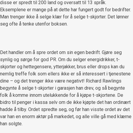
disse er spredt til 200 land og oversatt til 13 språk.
Eksemplene er mange på at dette har fungert godt for bedrifter.
Man trenger ikke å selge klær for å selge t-skjorter. Det lønner
seg ofte å tenke utenfor boksen.
Det handler om å spre ordet om sin egen bedrift. Gjøre seg
synlig og sørge for god PR. Om du selger energidrikker, t-
skjorter og hettegensere, ytterjakker, brus eller drops kan du
nemlig treffe folk som ellers ikke er så interessert i tjenestene
dine – og det trenger ikke være negativt! Richard Rawlings
begynte å selge t-skjorter i garasjen han drev, og så begynte
folk å komme innom utelukkende for å kjøpe t-skjortene. De
bidro til penger i kassa selv om de ikke kjøpte det han ordinært
hadde å tilby. Ordet spredte seg, og før han visste ordet av det
var han en enorm aktør på markedet, og alle ville gå med klærne
han solgte.