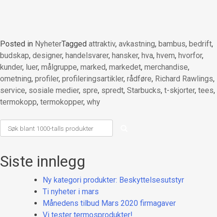
Posted in
Nyheter
Tagged
attraktiv
,
avkastning
,
bambus
,
bedrift
,
budskap
,
designer
,
handelsvarer
,
hansker
,
hva
,
hvem
,
hvorfor
,
kunder
,
luer
,
målgruppe
,
marked
,
markedet
,
merchandise
,
ometning
,
profiler
,
profileringsartikler
,
rådføre
,
Richard Rawlings
,
service
,
sosiale medier
,
spre
,
spredt
,
Starbucks
,
t-skjorter
,
tees
,
termokopp
,
termokopper
,
why
Siste innlegg
Ny kategori produkter: Beskyttelsesutstyr
Ti nyheter i mars
Månedens tilbud Mars 2020 firmagaver
Vi tester termosprodukter!