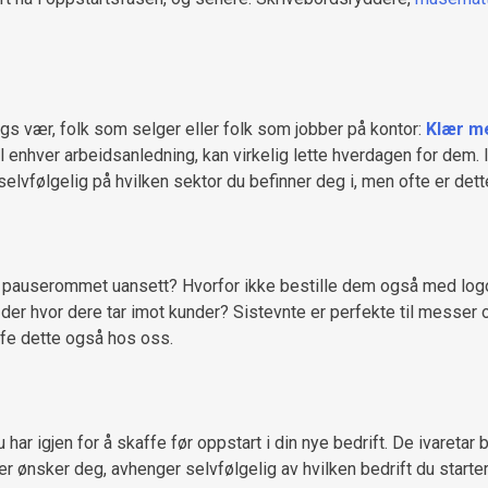
lags vær, folk som selger eller folk som jobber på kontor:
Klær m
il enhver arbeidsanledning, kan virkelig lette hverdagen for dem. I
 selvfølgelig på hvilken sektor du befinner deg i, men ofte er de
l pauserommet uansett? Hvorfor ikke bestille dem også med logo
r der hvor dere tar imot kunder? Sistevnte er perfekte til messer
fe dette også hos oss.
 har igjen for å skaffe før oppstart i din nye bedrift. De ivareta
er ønsker deg, avhenger selvfølgelig av hvilken bedrift du starter. 