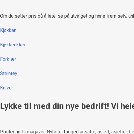
Om du setter pris på å lete, se på utvalget og finne frem selv, anb
Kjøkken
Kjøkkenklær
Forklær
Steintøy
Kniver
Lykke til med din nye bedrift! Vi hei
Posted in
Firmagaver
,
Nyheter
Tagged
ansatte
,
asjett
,
asjetter
,
be