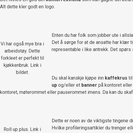
Alt dette kler godt en logo.
Enten du har folk som jobber ute i alls
Det å sørge for at de ansatte har klær t
Vi har også mye bra i
representable i like antrekk. Det spørs
arbeidstøy. Dette
forkleet er perfekt til
kjøkkenbruk. Link i
bildet.
Du skal kanskje kjøpe inn
kaffekrus
ti
up
og/eller et
banner
på kontoret elle
kontoret, møterommet eller pauserommet imens. Da kan du skaf
Dette er noen av de viktigste tingene du
Hvilke profileringsartikler du trenger ell
Roll up plus. Link i