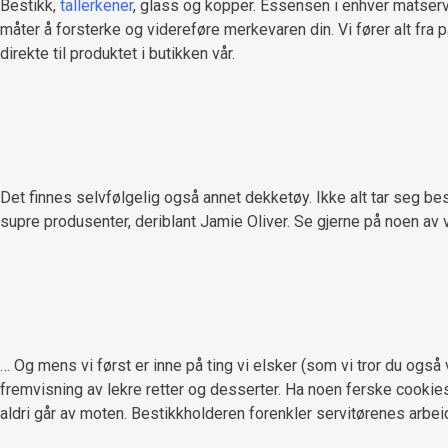
Bestikk,
tallerkener
, glass og kopper. Essensen i enhver matserver
måter å forsterke og videreføre merkevaren din. Vi fører alt fra pa
direkte til produktet i butikken vår.
Det finnes selvfølgelig også annet dekketøy. Ikke alt tar seg best 
supre produsenter, deriblant Jamie Oliver. Se gjerne på noen av vå
… Og mens vi først er inne på ting vi elsker (som vi tror du også
fremvisning av lekre retter og desserter. Ha noen ferske cookies
aldri går av moten. Bestikkholderen forenkler servitørenes arbeid