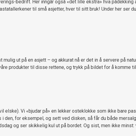
ings-bedrift. Her inngår også «det lille ekstra» hva pådekking an
statallerkener til små asjetter, hver til sitt bruk! Under her ser d
mulig ut på en asjett – og akkurat nå er det in å servere på naturm
re produkter til disse rettene, og trykk på bildet for å komme til
 vil elske). Vi «bjudar på» en lekker osteklokke som ikke bare pas
 i den, for eksempel, og sett ved disken, så får du både mersalg
sdag og ser skikkelig kul ut på bordet. Og sist, men ikke minst: 