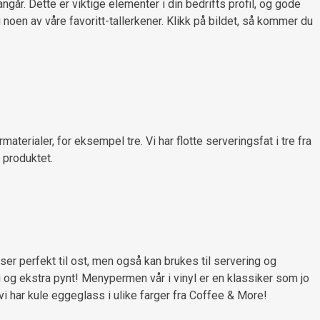
går. Dette er viktige elementer i din bedrifts profil, og gode
u noen av våre favoritt-tallerkener. Klikk på bildet, så kommer du
aterialer, for eksempel tre. Vi har flotte serveringsfat i tre fra
 produktet.
ser perfekt til ost, men også kan brukes til servering og
 og ekstra pynt! Menypermen vår i vinyl er en klassiker som jo
vi har kule eggeglass i ulike farger fra Coffee & More!