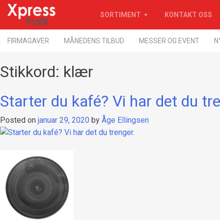
Skip
SORTIMENT
KONTAKT OSS
to
content
Firmagaver med logotrykk
Xpress Profil
FIRMAGAVER
MÅNEDENS TILBUD
MESSER OG EVENT
N
Stikkord:
klær
Starter du kafé? Vi har det du tr
Posted on
januar 29, 2020
by
Åge Ellingsen