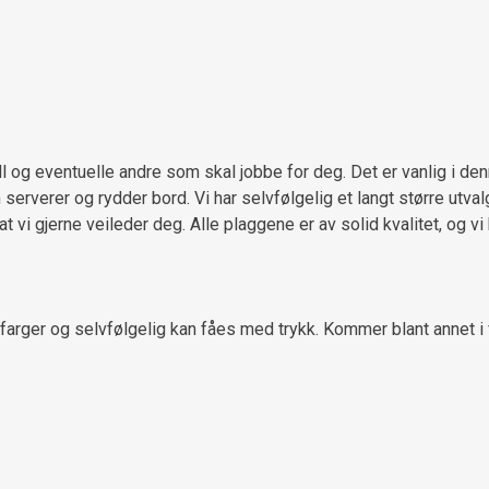
ll og eventuelle andre som skal jobbe for deg. Det er vanlig i d
rverer og rydder bord. Vi har selvfølgelig et langt større utvalg 
 at vi gjerne veileder deg. Alle plaggene er av solid kvalitet, og v
rger og selvfølgelig kan fåes med trykk. Kommer blant annet i fa