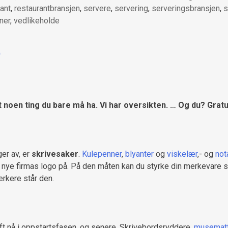
ant
,
restaurantbransjen
,
servere
,
servering
,
serveringsbransjen
,
s
ener
,
vedlikeholde
a
 det noen ting du bare må ha. Vi har oversikten. … Og du? G
ger av, er
skrivesaker
.
Kulepenner
,
blyanter
og
viskelær
,- og
not
t nye firmas logo på. På den måten kan du styrke din merkevare s
erkere står den.
ft nå i oppstartsfasen, og senere. Skrivebordsryddere,
musematt