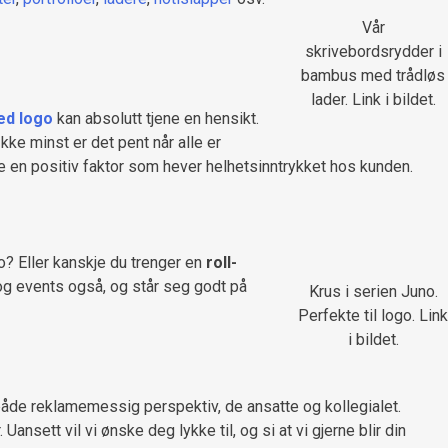
Vår
skrivebordsrydder i
bambus med trådløs
lader. Link i bildet.
ed logo
kan absolutt tjene en hensikt.
kke minst er det pent når alle er
tte en positiv faktor som hever helhetsinntrykket hos kunden.
? Eller kanskje du trenger en
roll-
 og events også, og står seg godt på
Krus i serien Juno.
Perfekte til logo. Link
i bildet.
r både reklamemessig perspektiv, de ansatte og kollegialet.
Uansett vil vi ønske deg lykke til, og si at vi gjerne blir din