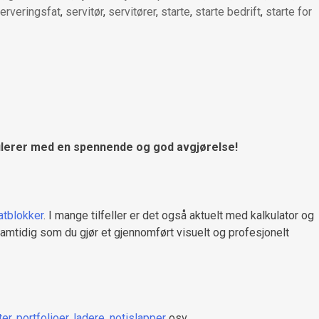
erveringsfat
,
servitør
,
servitører
,
starte
,
starte bedrift
,
starte for
ratulerer med en spennende og god avgjørelse!
atblokker
. I mange tilfeller er det også aktuelt med kalkulator og
amtidig som du gjør et gjennomført visuelt og profesjonelt
er
,
portfolioer
,
ladere
,
notislapper
osv.