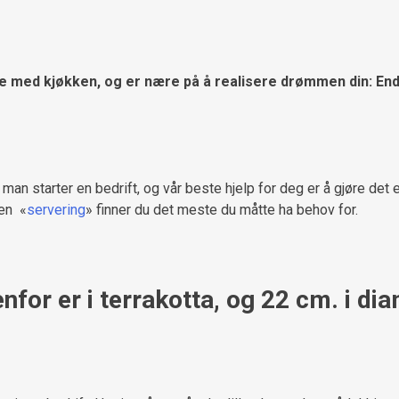
kale med kjøkken, og er nære på å realisere drømmen din: En
an starter en bedrift, og vår beste hjelp for deg er å gjøre det enk
ien «
servering
» finner du det meste du måtte ha behov for.
for er i terrakotta, og 22 cm. i dia