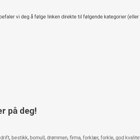
efaler vi deg å følge linken direkte til følgende kategorier (eller
er på deg!
drift
,
bestikk
,
bomull
,
drømmen
,
firma
,
forklær
,
forkle
,
god kvalite