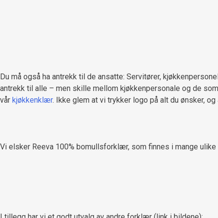
Du må også ha antrekk til de ansatte: Servitører, kjøkkenpersone
antrekk til alle – men skille mellom kjøkkenpersonale og de som se
vår
kjøkkenklær
. Ikke glem at vi trykker logo på alt du ønsker, og
Vi elsker Reeva 100% bomullsforklær, som finnes i mange ulike fa
I tillegg har vi et godt utvalg av andre forklær (link i bildene):