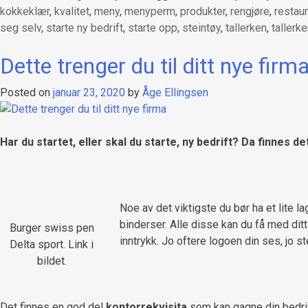
kokkeklær
,
kvalitet
,
meny
,
menyperm
,
produkter
,
rengjøre
,
restaur
seg selv
,
starte ny bedrift
,
starte opp
,
steintøy
,
tallerken
,
tallerk
Dette trenger du til ditt nye firm
Posted on
januar 23, 2020
by
Åge Ellingsen
Har du startet, eller skal du starte, ny bedrift? Da finnes
Noe av det viktigste du bør ha et lite la
binderser. Alle disse kan du få med dit
Burger swiss pen
inntrykk. Jo oftere logoen din ses, jo st
Delta sport. Link i
bildet.
Det finnes en god del
kontorrekvisita
som kan gagne din bedri