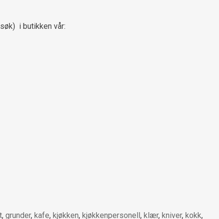
 søk) i butikken vår:
t
,
grunder
,
kafe
,
kjøkken
,
kjøkkenpersonell
,
klær
,
kniver
,
kokk
,