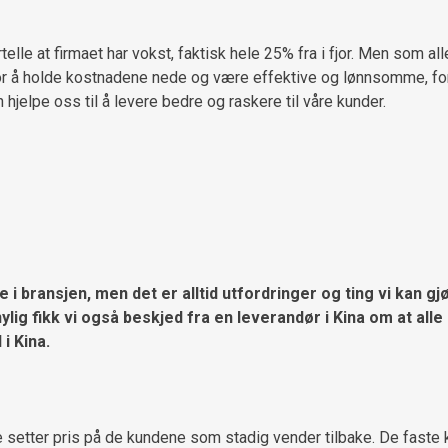
elle at firmaet har vokst, faktisk hele 25% fra i fjor. Men som al
For å holde kostnadene nede og være effektive og lønnsomme, fors
hjelpe oss til å levere bedre og raskere til våre kunder.
 i bransjen, men det er alltid utfordringer og ting vi kan gjø
ig fikk vi også beskjed fra en leverandør i Kina om at alle l
 i Kina.
setter pris på de kundene som stadig vender tilbake. De faste k