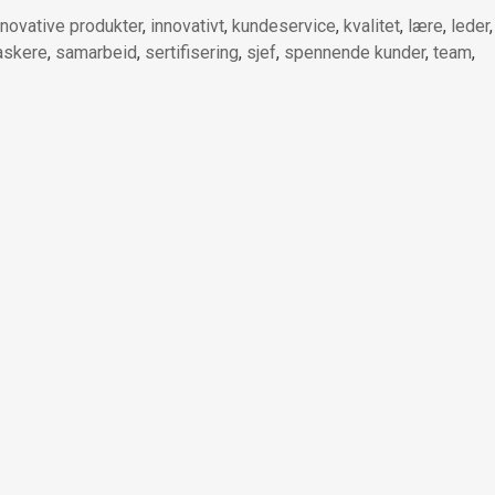
nnovative produkter
,
innovativt
,
kundeservice
,
kvalitet
,
lære
,
leder
,
askere
,
samarbeid
,
sertifisering
,
sjef
,
spennende kunder
,
team
,