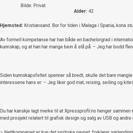
Bilde: Privat.
Alder:
42
Hjemsted:
Kristiansand. Bor for tiden i Malaga i Spania, kona stu
Av formell kompetanse har han både en bachelorgrad i internati
kunnskap, og at han har mange bein å stå på: – Jeg har bodd fle
Siden kunnskapsfeltet spenner så bredt, skulle det bare mangle o
interessene hans er: – Jeg liker god mat, reising, seiling og kitesu
Du har kanskje lagt merke til at Xpressprofil.no henger sammen
med prosjekt relatert til grafisk design og salg av USB og andre g
– Nettkompaniet er kun det juridiske navnet, forklarer sørlendinge