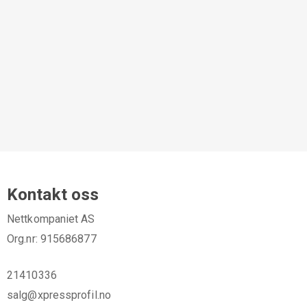
Kontakt oss
Nettkompaniet AS
Org.nr: 915686877
21410336
salg@xpressprofil.no