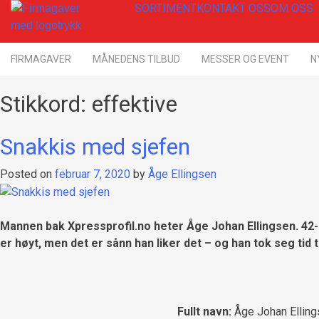
Skip
SORTIMENT
KONTAKT OSS
OM OSS
to
content
Firmagaver med logotrykk
Xpress Profil
FIRMAGAVER
MÅNEDENS TILBUD
MESSER OG EVENT
N
Stikkord:
effektive
Snakkis med sjefen
Posted on
februar 7, 2020
by
Åge Ellingsen
Mannen bak Xpressprofil.no heter Åge Johan Ellingsen. 42-å
er høyt, men det er sånn han liker det – og han tok seg tid t
Fullt navn:
Åge Johan Ellin