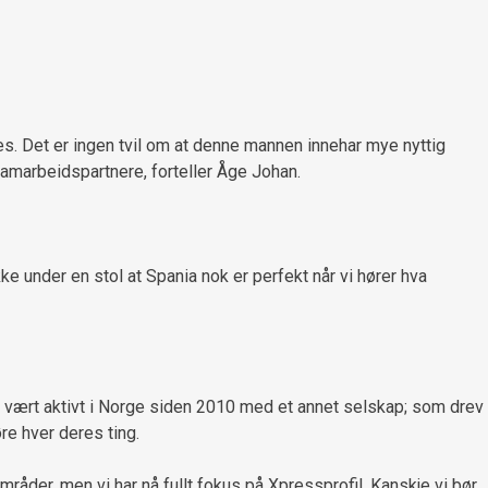
s. Det er ingen tvil om at denne mannen innehar mye nyttig
samarbeidspartnere, forteller Åge Johan.
e under en stol at Spania nok er perfekt når vi hører hva
r vært aktivt i Norge siden 2010 med et annet selskap; som drev
re hver deres ting.
mråder, men vi har nå fullt fokus på Xpressprofil. Kanskje vi bør