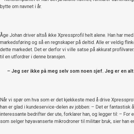
bytte om navnet i år.
Åge Johan driver altså ikke Xpressprofil helt alene. Han har med s
markedsføring og så en regnskaper på deltid. Alle er veldig flinke p
dette markedet. Det er derfor vi ville satse på akkurat profilvarer.
til en utfordrer i denne bransjen.
– Jeg ser ikke på meg selv som noen sjef. Jeg er en al
Når vi spør om hva som er det kjekkeste med å drive Xpressprofil,
han er glad i kundeservice-delen av jobben: – Det er fantastisk
interessante bedrifter der ute, forklarer han, og legger til: – F
som selger høyavanserte mikrodroner til militær bruk, sier han e