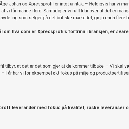
Åge Johan og Xpressprofil er intet unntak: – Heldigvis har vi man
 at vi får mange flere. Samtidig er vi fullt klar over at det er man
 avdeling som selger på det britiske markedet, gir jo enda flere 
l om hva som er Xpressprofils fortrinn i bransjen, er svare
 tilbyr, at det er det som gjør at de kommer tilbake: – Vi skal v
: – I år har vi for eksempel økt fokus på miljø og produktsertifiser
.
 proff leverandør med fokus på kvalitet, raske leveranser og