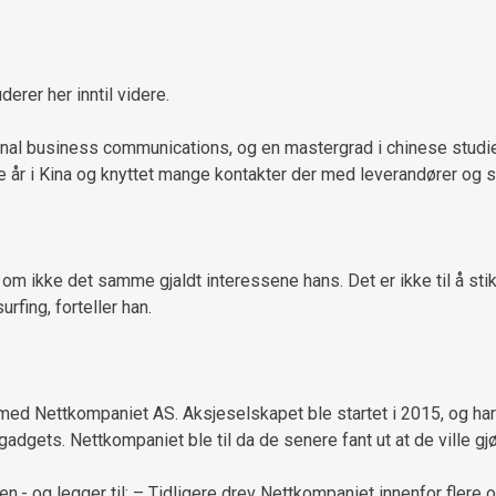
derer her inntil videre.
onal business communications, og en mastergrad i chinese studie
re år i Kina og knyttet mange kontakter der med leverandører og 
m ikke det samme gjaldt interessene hans. Det er ikke til å stikk
rfing, forteller han.
 med Nettkompaniet AS. Aksjeselskapet ble startet i 2015, og ha
adgets. Nettkompaniet ble til da de senere fant ut at de ville gjø
n,- og legger til: – Tidligere drev Nettkompaniet innenfor flere o