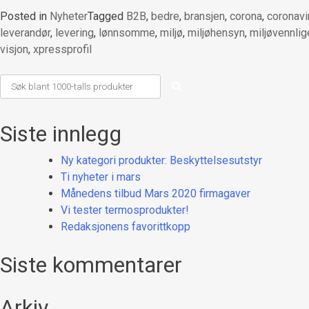
Posted in
Nyheter
Tagged
B2B
,
bedre
,
bransjen
,
corona
,
coronavi
leverandør
,
levering
,
lønnsomme
,
miljø
,
miljøhensyn
,
miljøvennlig
visjon
,
xpressprofil
Siste innlegg
Ny kategori produkter: Beskyttelsesutstyr
Ti nyheter i mars
Månedens tilbud Mars 2020 firmagaver
Vi tester termosprodukter!
Redaksjonens favorittkopp
Siste kommentarer
Arkiv