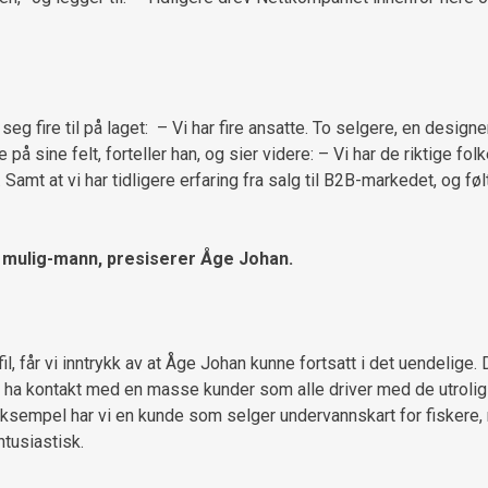
eg fire til på laget: – Vi har fire ansatte. To selgere, en designe
å sine felt, forteller han, og sier videre: – Vi har de riktige folke
 Samt at vi har tidligere erfaring fra salg til B2B-markedet, og føl
t mulig-mann, presiserer Åge Johan.
 får vi inntrykk av at Åge Johan kunne fortsatt i det uendelige. D
 å ha kontakt med en masse kunder som alle driver med de utrolig
or eksempel har vi en kunde som selger undervannskart for fiskere,
ntusiastisk.