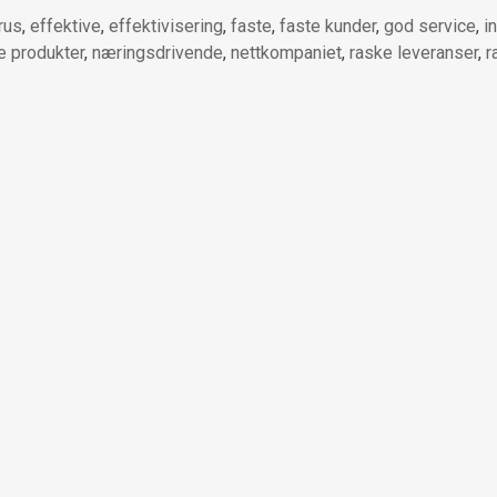
rus
,
effektive
,
effektivisering
,
faste
,
faste kunder
,
god service
,
i
e produkter
,
næringsdrivende
,
nettkompaniet
,
raske leveranser
,
r