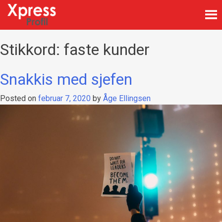
Skip
to
content
Firmagaver med logotrykk
Xpress Profil
Stikkord:
faste kunder
Snakkis med sjefen
Posted on
februar 7, 2020
by
Åge Ellingsen