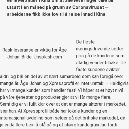
en leverandør i Kina om at alle leveringer ville bli
utsatt i en måned på grunn av Coronaviruset –
arbeiderne fikk ikke lov til å reise innad i Kina.
De fleste
næringsdrivende setter
Rask leveranse er viktig for Åge
pris på de kundene som
Johan. Bilde: Unsplash.com
stadig vender tilbake. De
faste kundene svikter
aldri, og blir en del av et nært samarbeid som kan foregå over
mange år. Åge Johan og Xpressprofil er intet unntak: – Heldigvis
har vi mange kunder som handler fast! Vi håper at et høyt nivå
på våre tjenester og produkter gjør at vi får mange flere.
Samtidig er vi fullt klar over at det er mange aktører i markedet,
sier han. At Xpressprofil både har lokale kunder og en
internasjonal avdeling som selger på det britiske markedet, gir
jo enda flere bein å stå på og et større kundegrunnlag fordi