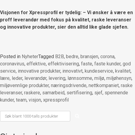
Visjonen for Xpressprofil er tydelig: – Vi ønsker å være en
proff leverandør med fokus på kvalitet, raske leveranser
og innovative produkter, sier den alltid like glade sjefen.
Posted in
Nyheter
Tagged
B2B
,
bedre
,
bransjen
,
corona
,
coronavirus
,
effektive
,
effektivisering
,
faste
,
faste kunder
,
god
service
,
innovative produkter
,
innovativt
,
kundeservice
,
kvalitet
,
lære
,
leder
,
leverandør
,
levering
,
lønnsomme
,
miljø
,
miljøhensyn
,
miljøvennlige produkter
,
næringsdrivende
,
nettkompaniet
,
raske
leveranser
,
raskere
,
samarbeid
,
sertifisering
,
sjef
,
spennende
kunder
,
team
,
visjon
,
xpressprofil