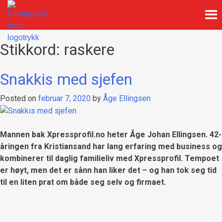
Skip
to
content
Firmagaver med logotrykk
Xpress Profil
Stikkord:
raskere
Snakkis med sjefen
Posted on
februar 7, 2020
by
Åge Ellingsen
Mannen bak Xpressprofil.no heter Åge Johan Ellingsen. 42-
åringen fra Kristiansand har lang erfaring med business og
kombinerer til daglig familieliv med Xpressprofil. Tempoet
er høyt, men det er sånn han liker det – og han tok seg tid
til en liten prat om både seg selv og firmaet.