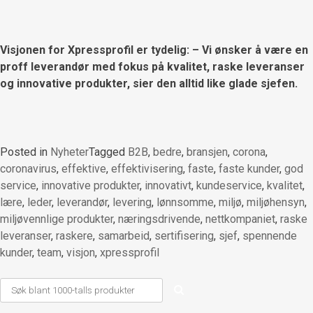
Visjonen for Xpressprofil er tydelig: – Vi ønsker å være en
proff leverandør med fokus på kvalitet, raske leveranser
og innovative produkter, sier den alltid like glade sjefen.
Posted in
Nyheter
Tagged
B2B
,
bedre
,
bransjen
,
corona
,
coronavirus
,
effektive
,
effektivisering
,
faste
,
faste kunder
,
god
service
,
innovative produkter
,
innovativt
,
kundeservice
,
kvalitet
,
lære
,
leder
,
leverandør
,
levering
,
lønnsomme
,
miljø
,
miljøhensyn
,
miljøvennlige produkter
,
næringsdrivende
,
nettkompaniet
,
raske
leveranser
,
raskere
,
samarbeid
,
sertifisering
,
sjef
,
spennende
kunder
,
team
,
visjon
,
xpressprofil