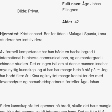
Fullt navn:
Åge Johan
Ellingsen
Bilde: Privat.
Alder:
42
Hjemsted:
Kristiansand. Bor for tiden i Malaga i Spania, kona
studerer her inntil videre.
Av formell kompetanse har han både en bachelorgrad i
international business communications, og en mastergrad i
chinese studies. Det er ingen tvil om at denne mannen innehar
mye nyttig kunnskap, og at han har mange bein å stå på: – Jeg
har bodd flere år i Kina og knyttet mange kontakter der med
leverandører og samarbeidspartnere, forteller Åge Johan.
Siden kunnskapsfeltet spenner så bredt, skulle det bare mangle
om ikke det samme gjaldt interessene hans. Det er ikke til å