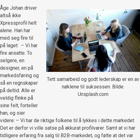
Åge Johan driver
altså ikke
Xpressprofil helt
alene. Han har
med seg fire til
på laget: – Vi har
fire ansatte. To
selgere, en
designer, en på
markedsføring og
Tett samarbeid og godt lederskap er en av
så en regnskaper
nøklene til suksessen. Bilde:
på deltid. Alle er
Unsplash.com
veldig flinke på
sine felt, forteller
han, og sier
videre: – Vi har de riktige folkene til å lykkes i dette markedet.
Det er derfor vi ville satse på akkurat profilvarer. Samt at vi har
tidligere erfaring fra salg til B2B-markedet, og følte at det var