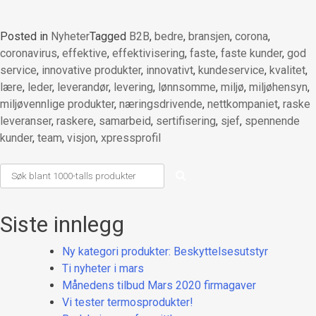
Posted in
Nyheter
Tagged
B2B
,
bedre
,
bransjen
,
corona
,
coronavirus
,
effektive
,
effektivisering
,
faste
,
faste kunder
,
god
service
,
innovative produkter
,
innovativt
,
kundeservice
,
kvalitet
,
lære
,
leder
,
leverandør
,
levering
,
lønnsomme
,
miljø
,
miljøhensyn
,
miljøvennlige produkter
,
næringsdrivende
,
nettkompaniet
,
raske
leveranser
,
raskere
,
samarbeid
,
sertifisering
,
sjef
,
spennende
kunder
,
team
,
visjon
,
xpressprofil
Siste innlegg
Ny kategori produkter: Beskyttelsesutstyr
Ti nyheter i mars
Månedens tilbud Mars 2020 firmagaver
Vi tester termosprodukter!