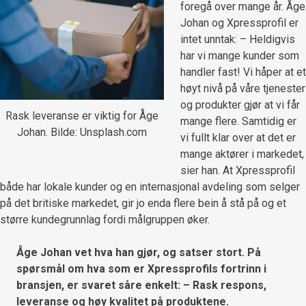
foregå over mange år. Åge
Johan og Xpressprofil er
intet unntak: – Heldigvis
har vi mange kunder som
handler fast! Vi håper at et
høyt nivå på våre tjenester
og produkter gjør at vi får
Rask leveranse er viktig for Åge
mange flere. Samtidig er
Johan. Bilde: Unsplash.com
vi fullt klar over at det er
mange aktører i markedet,
sier han. At Xpressprofil
både har lokale kunder og en internasjonal avdeling som selger
på det britiske markedet, gir jo enda flere bein å stå på og et
større kundegrunnlag fordi målgruppen øker.
Åge Johan vet hva han gjør, og satser stort. På
spørsmål om hva som er Xpressprofils fortrinn i
bransjen, er svaret såre enkelt: – Rask respons,
leveranse og høy kvalitet på produktene.