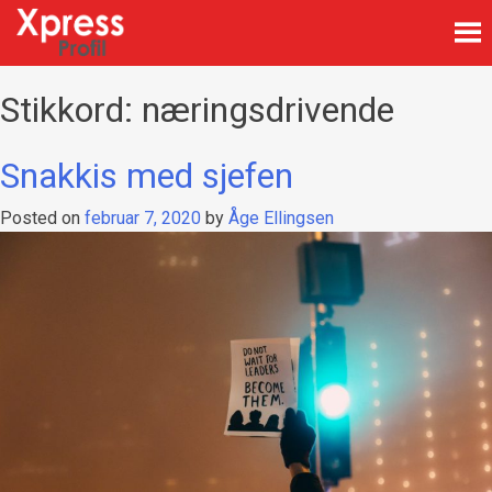
Skip
to
content
Firmagaver med logotrykk
Xpress Profil
Stikkord:
næringsdrivende
Snakkis med sjefen
Posted on
februar 7, 2020
by
Åge Ellingsen